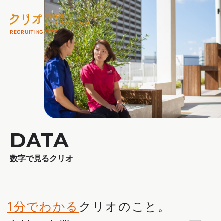
本文までスキップする
メニュ
RECRUITING SITE
DATA
数字で見るクリオ
1分でわかる
クリオのこと。